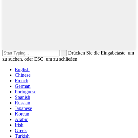
Drücken Sie die Eingabetaste, um
zu suchen, oder ESC, um zu schließen
English
Chinese
French
German
Portuguese
Spanish
Russian
Japanese
Korean
Arabic
Irish
Greek
Turkish